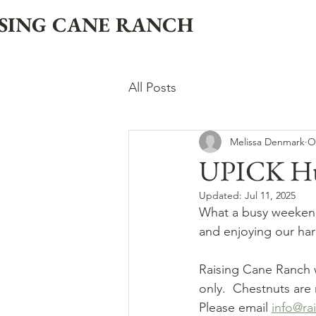
SING CANE RANCH
All Posts
Melissa Denmark
O
UPICK Huc
Updated:
Jul 11, 2025
What a busy weekend 
and enjoying our har
Raising Cane Ranch w
only.  Chestnuts are
Please email 
info@ra