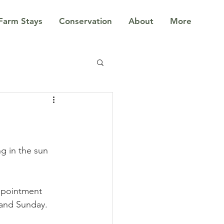
Farm Stays
Conservation
About
More
g in the sun 
ppointment 
 and Sunday.  