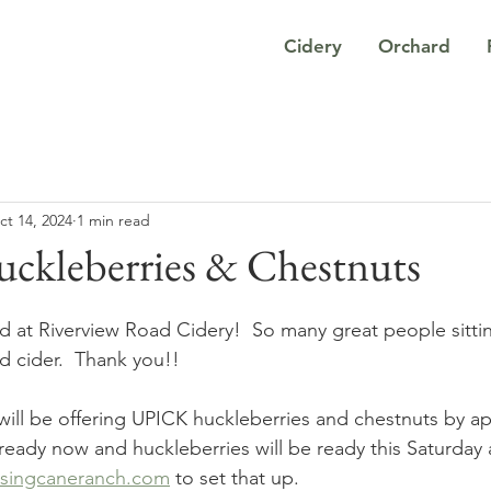
Cidery
Orchard
ct 14, 2024
1 min read
kleberries & Chestnuts
at Riverview Road Cidery!  So many great people sittin
d cider.  Thank you!!
ill be offering UPICK huckleberries and chestnuts by a
 ready now and huckleberries will be ready this Saturday
isingcaneranch.com
 to set that up.