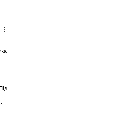
t UPICK update and cidery
ика 
Під 
х 