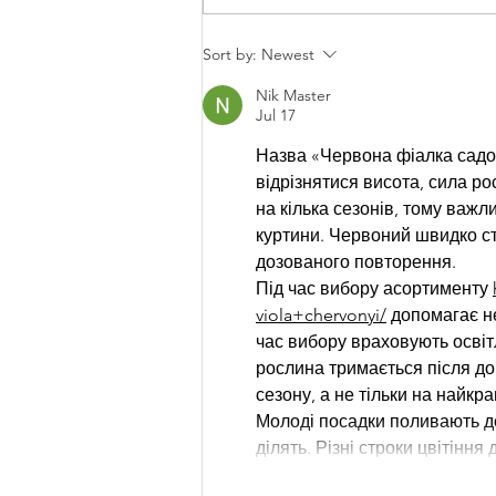
UPICK and Cidery updates
Sort by:
Newest
Nik Master
Jul 17
Назва «Червона фіалка садов
відрізнятися висота, сила ро
на кілька сезонів, тому важл
куртини. Червоний швидко ст
дозованого повторення.
Під час вибору асортименту 
viola+chervonyi/
 допомагає н
час вибору враховують освітле
рослина тримається після д
сезону, а не тільки на найкр
Молоді посадки поливають до
ділять. Різні строки цвітінн