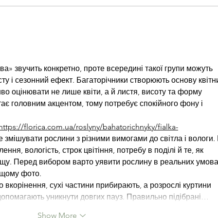
Sound to Summit Brewer's Night -
Augus
tomorrow 8/5/26 @ 5 pm
news
а» звучить конкретно, проте всередині такої групи можуть 
сту і сезонний ефект. Багаторічники створюють основу квітн
иво оцінювати не лише квіти, а й листя, висоту та форму 
ає головним акцентом, тому потребує спокійного фону і 
https://florica.com.ua/roslyny/bahatorichnyky/fialka-
е змішувати рослини з різними вимогами до світла і вологи. 
ння, вологість, строк цвітіння, потребу в поділі й те, як 
ощу. Перед вибором варто уявити рослину в реальних умова
ащому фото.
 вкорінення, сухі частини прибирають, а розрослі куртини 
я допомагають уникнути довгих пауз. Правильно підібрані…
Show More